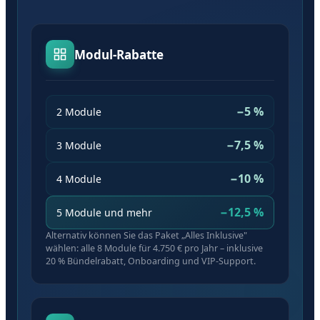
Modul-Rabatte
−5 %
2 Module
−7,5 %
3 Module
−10 %
4 Module
−12,5 %
5 Module und mehr
Alternativ können Sie das Paket „Alles Inklusive"
wählen: alle 8 Module für 4.750 € pro Jahr – inklusive
20 % Bündelrabatt, Onboarding und VIP-Support.